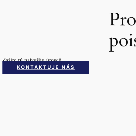
Pro
poi
Zažite tú najvyššiu úroveň
KONTAKTUJE NÁS